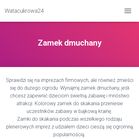
Watacukrowa24
P
R
Z
E
Ł
Zamek dmuchany
Ą
C
Z
N
A
W
Sprawdzi się na imprezach firmowych, ale również zmieści
I
G
się do dużego ogrodu. Wynajmij zamek dmuchany, jeśli
A
chcesz zapewnić dzieciom świetną zabawę i mnóstwo
C
atrakcji. Kolorowy zamek do skakania przeniesie
J
Ę
uczestników zabawy w bajkową krainę.
Zamki do skakania podczas wszelkiego rodzaju
plenerowych imprez z udziałem dzieci cieszą się ogromną
popularnością.